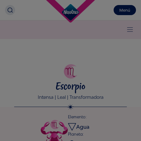
Menú
Escorpio
Intensa | Leal | Transformadora
Elemento:
Agua
Planeta: