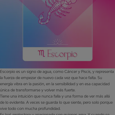
Escorpio es un signo de agua, como Cáncer y Piscis, y representa
la fuerza de empezar de nuevo cada vez que hace falta. Su
energía vibra en la pasión, en la sensibilidad y en esa capacidad
única de transformarse y volver más fuerte.
Tiene una intuición que nunca falla y una forma de ver más allá
de lo evidente. A veces se guarda lo que siente, pero solo porque
vive todo con mucha profundidad.
Es leal, protectora y apasionada con quienes ama. Y cuando se