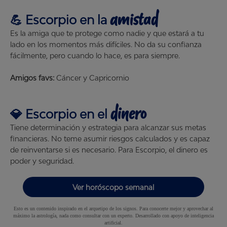
amistad
💪
Escorpio
en la
Es la amiga que te protege como nadie y que estará a tu
lado en los momentos más difíciles. No da su confianza
fácilmente, pero cuando lo hace, es para siempre.
Amigos favs:
Cáncer y Capricornio
dinero
💎
Escorpio
en el
Tiene determinación y estrategia para alcanzar sus metas
financieras. No teme asumir riesgos calculados y es capaz
de reinventarse si es necesario. Para Escorpio, el dinero es
poder y seguridad.
Ver horóscopo semanal
Esto es un contenido inspirado en el arquetipo de los signos. Para conocerte mejor y aprovechar al
máximo la astrología, nada como consultar con un experto. Desarrollado con apoyo de inteligencia
artificial.