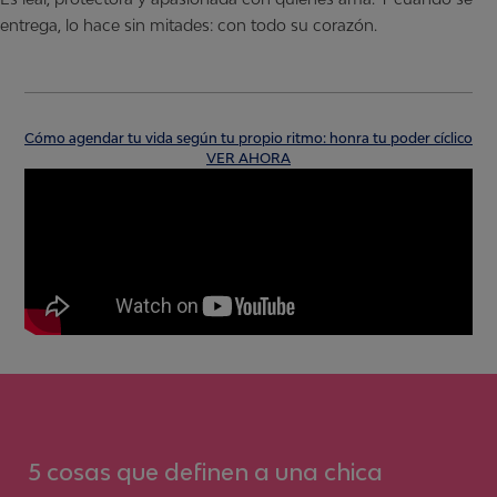
entrega, lo hace sin mitades: con todo su corazón.
Cómo agendar tu vida según tu propio ritmo: honra tu poder cíclico
VER AHORA
5
cosas que definen a una chica