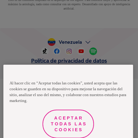
máximo la astrología, nada como consultar con un experto. Desarrollado con apoyo de inteligencia
artificial.
Venezuela
Política de privacidad de datos
Términos y condiciones
Al hacer clic en “Aceptar todas las cookies”, usted acepta que las
cookies se guarden en su dispositivo para mejorar la navegación del
sitio, analizar el uso del mismo, y colaborar con nuestros estudios para
Nosotras, una marca de Essity - una compañía global líder en
marketing.
higiene y salud. Cada día, mil millones de personas, en todo el
mundo, utilizan nuestros productos, servicios y soluciones. Nuestro
propósito es romper barreras por el bienestar en beneficio de
consumidores, pacientes, cuidadores, clientes y la sociedad en
ACEPTAR
general. Vendemos en aproximadamente 150 países bajo las
TODAS LAS
principales marcas globales TENA y Tork, así como otras marcas
como Actimove, Cutimed, JOBST, Knix, Leukoplast, Libero, Libresse,
COOKIES
Lotus, Modibodi, Nosotras, Saba, Tempo, TOM Organic y Zewa. En
2024, Essity tuvo ventas de aproximadamente 13 mil millones de