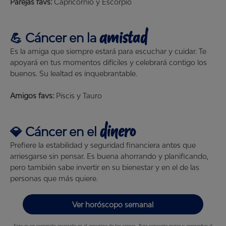
Parejas favs:
Capricornio y Escorpio
amistad
💪
Cáncer
en la
Es la amiga que siempre estará para escuchar y cuidar. Te
apoyará en tus momentos difíciles y celebrará contigo los
buenos. Su lealtad es inquebrantable.
Amigos favs:
Piscis y Tauro
dinero
💎
Cáncer
en el
Prefiere la estabilidad y seguridad financiera antes que
arriesgarse sin pensar. Es buena ahorrando y planificando,
pero también sabe invertir en su bienestar y en el de las
personas que más quiere.
Ver horóscopo semanal
Esto es un contenido inspirado en el arquetipo de los signos. Para conocerte mejor y aprovechar al