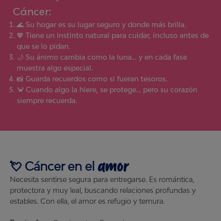
Cáncer
:
🌊 Su hogar es su lugar seguro y donde más brilla.
💖 Tiene un instinto natural para cuidar, incluso antes de
que se lo pidan.
🌙 Su ánimo cambia como la luna… y en cada fase
muestra algo especial.
📸 Guarda recuerdos como si fueran tesoros.
🦀 Cuando algo la hiere, se protege… pero su corazón
siempre recuerda.
amor
💘
Cáncer
en el
Necesita sentirse segura para entregarse. Es romántica,
protectora y muy leal, buscando relaciones profundas y
estables. Con ella, el amor es refugio y ternura.