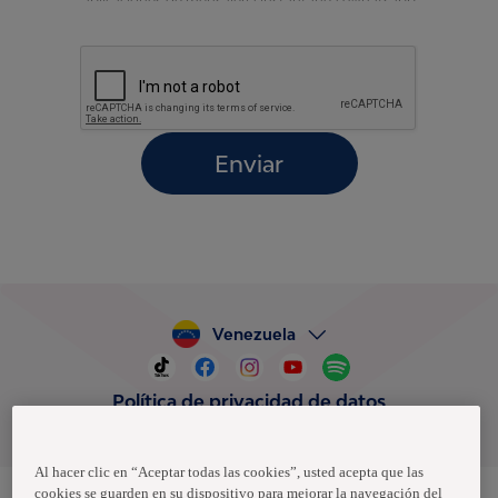
aplicaciones de mensajería instantánea (Whatsapp
o similares), redes sociales, correo electrónico o
físico para la realización de encuestas sobre
productos, diseño de productos y servicios
mediante la gestión y análisis de las preferencias,
envío de ofertas, promociones, información
comercial, productos o premios, participación de
concursos, eventos, evaluaciones de calidad,
Enviar
gestionar solicitudes, quejas y reclamos, por el
tiempo necesario para cumplir con las finalidades
enunciadas
Reconozco que en caso de que la autorización
verse sobre datos sensibles no estaré en la
obligación de entregar los mismos y el tratamiento
no podrá ser condicionado a dicha entrega.
Venezuela
Autorizo a que se realice la transferencia de datos
personales a terceros, en caso de ser necesario,
Política de privacidad de datos
para llevar a cabo las finalidades enunciadas.
Términos y condiciones
Acepto que podré consultar las políticas de
protección de datos personales en la página web
Al hacer clic en “Aceptar todas las cookies”, usted acepta que las
https://www.grupofamilia.com.co/es/DTLCentroD
cookies se guarden en su dispositivo para mejorar la navegación del