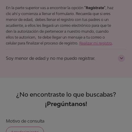
En la parte superior vas a encontrar la opción
"Regístrate"
, haz
clic ahí y comienza a llenar el formulario. Recuerda que si eres
menor de edad, debes llenar el registro con tus padres o un
acudiente, a ellos les llegará un correo electrónico para que te
den la autorización de pertenecer a nuestro mundo, cuando
ellos te autoricen, te debe llegar un mensaje a tu correo o
celular para finalizar el proceso de registro.
Realizar mi registro
.
Soy menor de edad y no me puedo registrar.
Si eres menor de edad,
debes llenar el registro con tus padres
o un acudiente
, a ellos les llegará un correo para que te den la
autorización de pertenecer al mundo de Nosotras, una vez
ellos te autoricen, tu registro estará listo.
Regístrate aquí
.
¿No encontraste lo que buscabas?
¡Pregúntanos!
Motivo de consulta